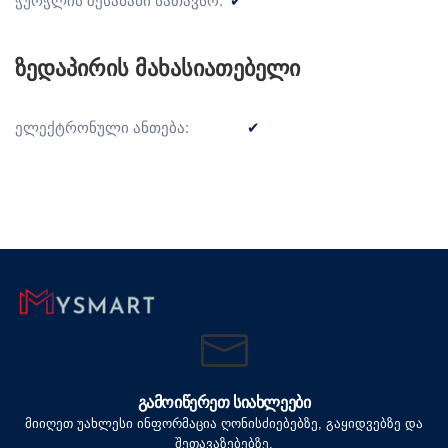
ზედაპირის მახასიათებელი
ელექტრონული ანთება:
✔
ᲒᲐᲛᲝᲘᲬᲔᲠᲔᲗ ᲡᲘᲐᲮᲚᲔᲔᲑᲘ
მიიღეთ უახლესი ინფორმაცია ღონისძიებებზე, გაყიდვებზე და
შეთავაზებებზე.