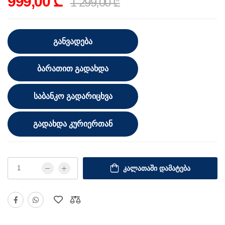
999,00 ₾
1 299,00 ₾
ᲒᲐᲜᲕᲐᲓᲔᲑᲐ
ᲑᲐᲠᲐᲗᲘᲗ ᲒᲐᲓᲐᲮᲓᲐ
ᲡᲐᲑᲐᲜᲙᲝ ᲒᲐᲓᲐᲠᲘᲪᲮᲕᲐ
ᲒᲐᲓᲐᲮᲓᲐ ᲙᲣᲠᲘᲔᲠᲗᲐᲜ
ᲙᲐᲚᲐᲗᲐᲨᲘ ᲓᲐᲛᲐᲢᲔᲑᲐ