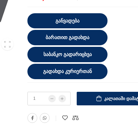
ᲒᲐᲜᲕᲐᲓᲔᲑᲐ
ᲑᲐᲠᲐᲗᲘᲗ ᲒᲐᲓᲐᲮᲓᲐ
ᲡᲐᲑᲐᲜᲙᲝ ᲒᲐᲓᲐᲠᲘᲪᲮᲕᲐ
ᲒᲐᲓᲐᲮᲓᲐ ᲙᲣᲠᲘᲔᲠᲗᲐᲜ
ᲙᲐᲚᲐᲗᲐᲨᲘ ᲓᲐᲛᲐᲢ