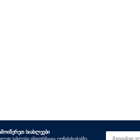
ᲐᲛᲝᲘᲬᲔᲠᲔᲗ ᲡᲘᲐᲮᲚᲔᲔᲑᲘ
იიღეთ უახლესი ინფორმაცია ღონისძიებებზე,