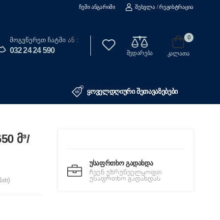
Ჩემი Ანგარიში
Შესვლა
/
Რეგისტრაცია
0
Მოგვწერეთ Ჩატში
ან :
032 24 24 590
შედარება
კალათა
ყოველდღიური შეთავაზებები
50 მ³/
Უსაფრთხო Გადახდა
ჩვენ უზრუნველყოფთ
უსაფრთხო გადახდას
სთ)