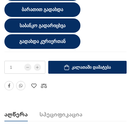
ᲑᲐᲠᲐᲗᲘᲗ ᲒᲐᲓᲐᲮᲓᲐ
ᲡᲐᲑᲐᲜᲙᲝ ᲒᲐᲓᲐᲠᲘᲪᲮᲕᲐ
ᲒᲐᲓᲐᲮᲓᲐ ᲙᲣᲠᲘᲔᲠᲗᲐᲜ
ᲙᲐᲚᲐᲗᲐᲨᲘ ᲓᲐᲛᲐᲢᲔᲑᲐ
Აღწერა
Სპეციფიკაცია