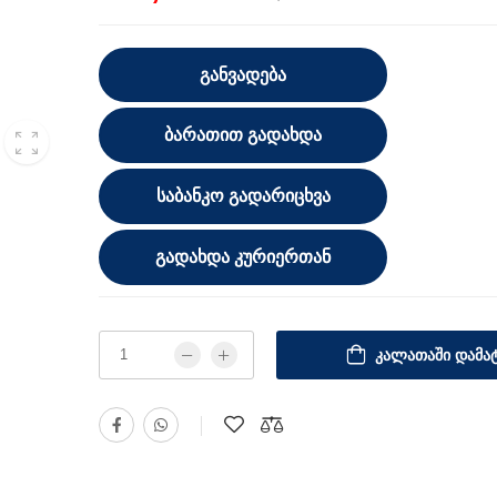
ᲒᲐᲜᲕᲐᲓᲔᲑᲐ
ᲑᲐᲠᲐᲗᲘᲗ ᲒᲐᲓᲐᲮᲓᲐ
ᲡᲐᲑᲐᲜᲙᲝ ᲒᲐᲓᲐᲠᲘᲪᲮᲕᲐ
ᲒᲐᲓᲐᲮᲓᲐ ᲙᲣᲠᲘᲔᲠᲗᲐᲜ
ᲙᲐᲚᲐᲗᲐᲨᲘ ᲓᲐᲛᲐᲢ