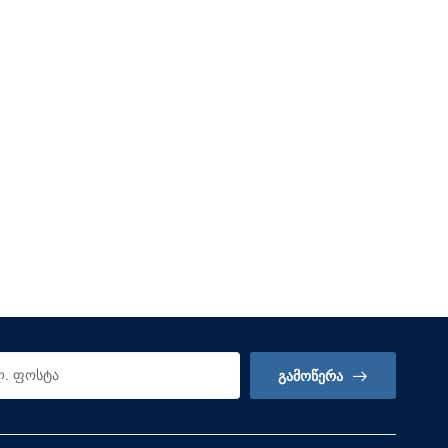
ᲒᲐᲛᲝᲬᲔᲠᲐ