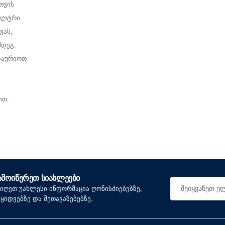
თვის
ფილტრი
ვას,
მდეგ,
ადაურიოთ
ით.
ᲐᲛᲝᲘᲬᲔᲠᲔᲗ ᲡᲘᲐᲮᲚᲔᲔᲑᲘ
იიღეთ უახლესი ინფორმაცია ღონისძიებებზე,
აყიდვებზე და შეთავაზებებზე.