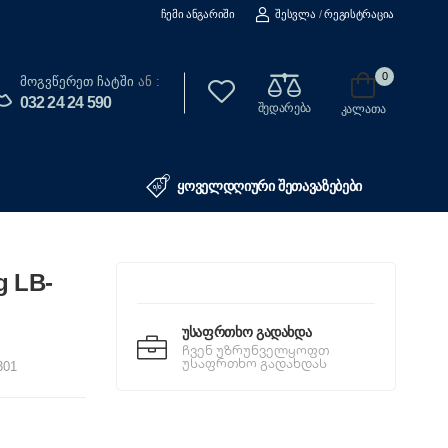
Ჩემი Ანგარიში
Შესვლა
/
Რეგისტრაცია
0
Მოგვწერეთ Ჩატში
ან :
032 24 24 590
შედარება
კალათა
ყოველდღიური შეთავაზებები
g LB-
Უსაფრთხო Გადახდა
ჩვენ უზრუნველყოფთ
უსაფრთხო გადახდას
301