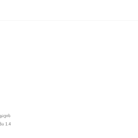
ყავის
ა 1.4