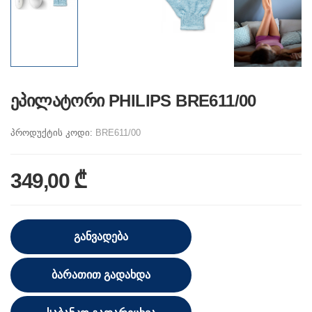
ეპილატორი PHILIPS BRE611/00
პროდუქტის კოდი:
BRE611/00
349,00 ₾
ᲒᲐᲜᲕᲐᲓᲔᲑᲐ
ᲑᲐᲠᲐᲗᲘᲗ ᲒᲐᲓᲐᲮᲓᲐ