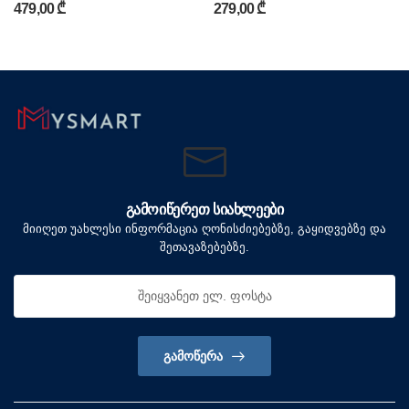
479,00 ₾
279,00 ₾
ᲒᲐᲛᲝᲘᲬᲔᲠᲔᲗ ᲡᲘᲐᲮᲚᲔᲔᲑᲘ
მიიღეთ უახლესი ინფორმაცია ღონისძიებებზე, გაყიდვებზე და
შეთავაზებებზე.
ᲒᲐᲛᲝᲬᲔᲠᲐ