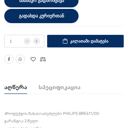
ᲡᲐᲑᲐᲜᲙᲝ ᲒᲐᲓᲐᲠᲘᲪᲮᲕᲐ
ᲒᲐᲓᲐᲮᲓᲐ ᲙᲣᲠᲘᲔᲠᲗᲐᲜ
ᲙᲐᲚᲐᲗᲐᲨᲘ ᲓᲐᲛᲐᲢᲔᲑᲐ
Აღწერა
Სპეციფიკაცია
პროდუქტის მახასიათებლები PHILIPS BRE611/00
გარანტია: 2 წელი