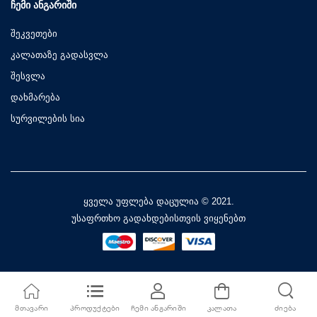
ᲩᲔᲛᲘ ᲐᲜᲒᲐᲠᲘᲨᲘ
შეკვეთები
კალათაზე გადასვლა
შესვლა
დახმარება
სურვილების სია
ყველა უფლება დაცულია © 2021.
უსაფრთხო გადახდებისთვის ვიყენებთ
ᲛᲗᲐᲕᲐᲠᲘ
ᲞᲠᲝᲓᲣᲥᲢᲔᲑᲘ
ᲩᲔᲛᲘ ᲐᲜᲒᲐᲠᲘᲨᲘ
ᲙᲐᲚᲐᲗᲐ
ᲫᲘᲔᲑᲐ