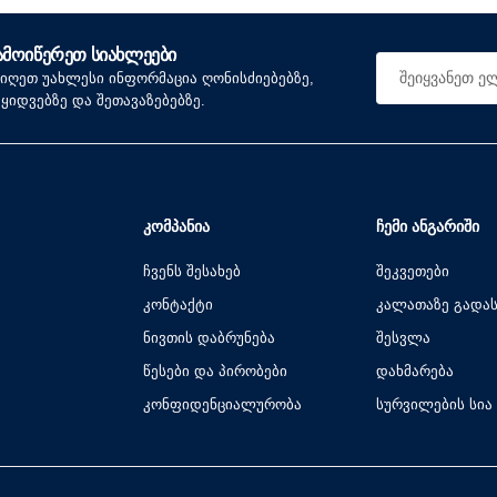
ᲐᲛᲝᲘᲬᲔᲠᲔᲗ ᲡᲘᲐᲮᲚᲔᲔᲑᲘ
იიღეთ უახლესი ინფორმაცია ღონისძიებებზე,
აყიდვებზე და შეთავაზებებზე.
ᲙᲝᲛᲞᲐᲜᲘᲐ
ᲩᲔᲛᲘ ᲐᲜᲒᲐᲠᲘᲨᲘ
ჩვენს შესახებ
შეკვეთები
კონტაქტი
კალათაზე გადა
ნივთის დაბრუნება
შესვლა
წესები და პირობები
დახმარება
კონფიდენციალურობა
სურვილების სია