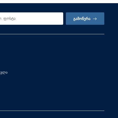
ᲒᲐᲛᲝᲬᲔᲠᲐ
სვლა