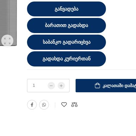
ᲒᲐᲜᲕᲐᲓᲔᲑᲐ
ᲑᲐᲠᲐᲗᲘᲗ ᲒᲐᲓᲐᲮᲓᲐ
ᲡᲐᲑᲐᲜᲙᲝ ᲒᲐᲓᲐᲠᲘᲪᲮᲕᲐ
ᲒᲐᲓᲐᲮᲓᲐ ᲙᲣᲠᲘᲔᲠᲗᲐᲜ
ᲙᲐᲚᲐᲗᲐᲨᲘ ᲓᲐᲛᲐᲢ