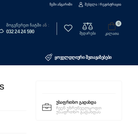
Ჩემი Ანგარიში
Შესვლა
/
Რეგისტრაცია
0
Მოგვწერეთ Ჩატში
ან :
032 24 24 590
შედარება
კალათა
ყოველდღიური შეთავაზებები
S
Უსაფრთხო Გადახდა
ჩვენ უზრუნველყოფთ
უსაფრთხო გადახდას