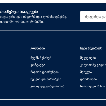
ᲐᲛᲝᲘᲬᲔᲠᲔᲗ ᲡᲘᲐᲮᲚᲔᲔᲑᲘ
იიღეთ უახლესი ინფორმაცია ღონისძიებებზე,
აყიდვებზე და შეთავაზებებზე.
ᲙᲝᲛᲞᲐᲜᲘᲐ
ᲩᲔᲛᲘ ᲐᲜᲒᲐᲠᲘᲨᲘ
ჩვენს შესახებ
შეკვეთები
კონტაქტი
კალათაზე გადა
ნივთის დაბრუნება
შესვლა
წესები და პირობები
დახმარება
კონფიდენციალურობა
სურვილების სია