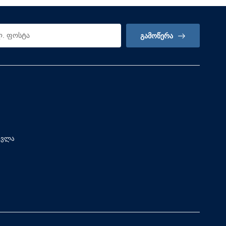
ᲒᲐᲛᲝᲬᲔᲠᲐ
სვლა