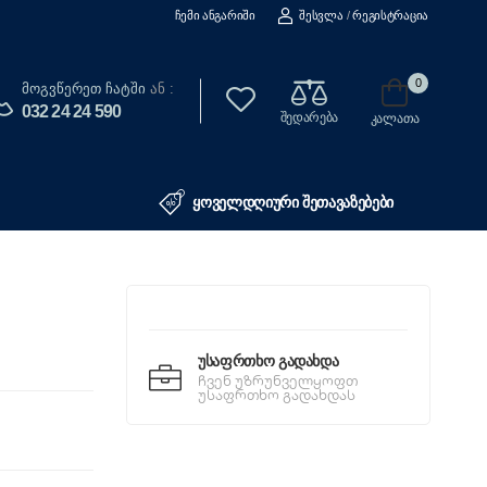
Ჩემი Ანგარიში
Შესვლა
/
Რეგისტრაცია
0
Მოგვწერეთ Ჩატში
ან :
032 24 24 590
შედარება
კალათა
ყოველდღიური შეთავაზებები
Უსაფრთხო Გადახდა
ჩვენ უზრუნველყოფთ
უსაფრთხო გადახდას