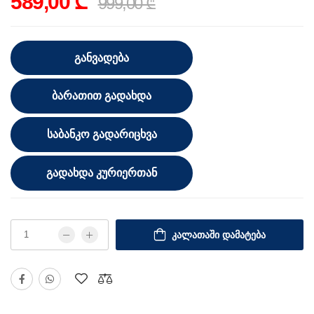
589,00 ₾
999,00 ₾
ᲒᲐᲜᲕᲐᲓᲔᲑᲐ
ᲑᲐᲠᲐᲗᲘᲗ ᲒᲐᲓᲐᲮᲓᲐ
ᲡᲐᲑᲐᲜᲙᲝ ᲒᲐᲓᲐᲠᲘᲪᲮᲕᲐ
ᲒᲐᲓᲐᲮᲓᲐ ᲙᲣᲠᲘᲔᲠᲗᲐᲜ
ᲙᲐᲚᲐᲗᲐᲨᲘ ᲓᲐᲛᲐᲢᲔᲑᲐ