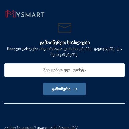
ᲒᲐᲛᲝᲘᲬᲔᲠᲔᲗ ᲡᲘᲐᲮᲚᲔᲔᲑᲘ
მიიღეთ უახლესი ინფორმაცია ღონისძიებებზე, გაყიდვებზე და
შეთავაზებებზე.
ᲒᲐᲛᲝᲬᲔᲠᲐ
გაქვთ შეკითხვა? დაგვიკავშირდით 24/7