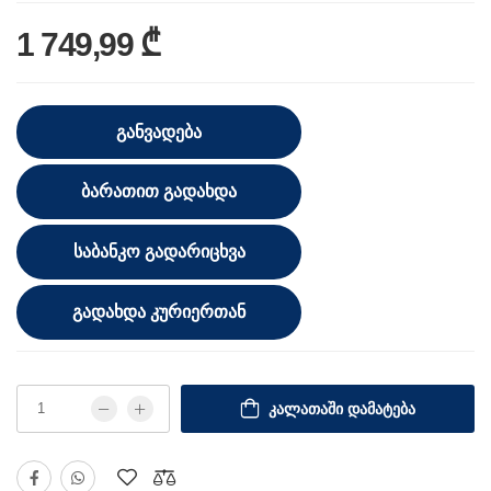
1 749,99 ₾
ᲒᲐᲜᲕᲐᲓᲔᲑᲐ
ᲑᲐᲠᲐᲗᲘᲗ ᲒᲐᲓᲐᲮᲓᲐ
ᲡᲐᲑᲐᲜᲙᲝ ᲒᲐᲓᲐᲠᲘᲪᲮᲕᲐ
ᲒᲐᲓᲐᲮᲓᲐ ᲙᲣᲠᲘᲔᲠᲗᲐᲜ
ᲙᲐᲚᲐᲗᲐᲨᲘ ᲓᲐᲛᲐᲢᲔᲑᲐ