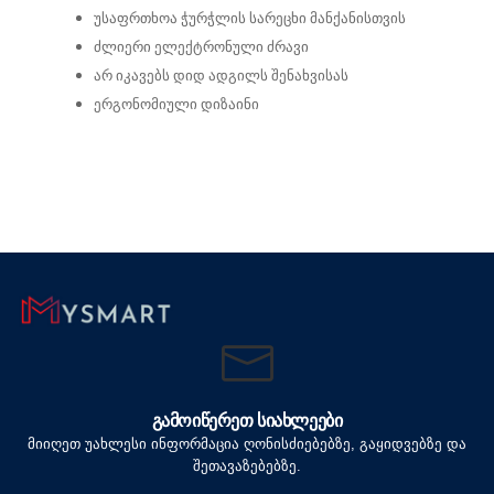
უსაფრთხოა ჭურჭლის სარეცხი მანქანისთვის
ძლიერი ელექტრონული ძრავი
არ იკავებს დიდ ადგილს შენახვისას
ერგონომიული დიზაინი
ᲒᲐᲛᲝᲘᲬᲔᲠᲔᲗ ᲡᲘᲐᲮᲚᲔᲔᲑᲘ
მიიღეთ უახლესი ინფორმაცია ღონისძიებებზე, გაყიდვებზე და
შეთავაზებებზე.