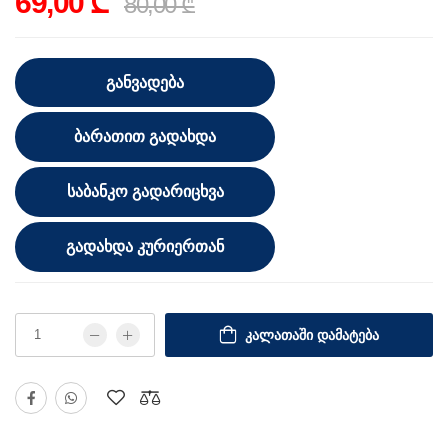
69,00 ₾
80,00 ₾
ᲒᲐᲜᲕᲐᲓᲔᲑᲐ
ᲑᲐᲠᲐᲗᲘᲗ ᲒᲐᲓᲐᲮᲓᲐ
ᲡᲐᲑᲐᲜᲙᲝ ᲒᲐᲓᲐᲠᲘᲪᲮᲕᲐ
ᲒᲐᲓᲐᲮᲓᲐ ᲙᲣᲠᲘᲔᲠᲗᲐᲜ
ᲙᲐᲚᲐᲗᲐᲨᲘ ᲓᲐᲛᲐᲢᲔᲑᲐ