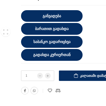
ᲒᲐᲜᲕᲐᲓᲔᲑᲐ
ᲑᲐᲠᲐᲗᲘᲗ ᲒᲐᲓᲐᲮᲓᲐ
ᲡᲐᲑᲐᲜᲙᲝ ᲒᲐᲓᲐᲠᲘᲪᲮᲕᲐ
ᲒᲐᲓᲐᲮᲓᲐ ᲙᲣᲠᲘᲔᲠᲗᲐᲜ
ᲙᲐᲚᲐᲗᲐᲨᲘ ᲓᲐᲛᲐᲢ