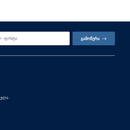
ᲒᲐᲛᲝᲬᲔᲠᲐ
სვლა