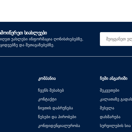
ᲐᲛᲝᲘᲬᲔᲠᲔᲗ ᲡᲘᲐᲮᲚᲔᲔᲑᲘ
იიღეთ უახლესი ინფორმაცია ღონისძიებებზე,
აყიდვებზე და შეთავაზებებზე.
ᲙᲝᲛᲞᲐᲜᲘᲐ
ᲩᲔᲛᲘ ᲐᲜᲒᲐᲠᲘᲨᲘ
ჩვენს შესახებ
შეკვეთები
კონტაქტი
კალათაზე გადა
ნივთის დაბრუნება
შესვლა
წესები და პირობები
დახმარება
კონფიდენციალურობა
სურვილების სია