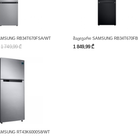
AMSUNG RB34T670FSA/WT
მაცივარი SAMSUNG RB34T670F
1 749,99 ₾
1 849,99 ₾
AMSUNG RT43K6000S8/WT