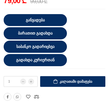
79,00 ₾
99,00 ₾
ᲒᲐᲜᲕᲐᲓᲔᲑᲐ
ᲑᲐᲠᲐᲗᲘᲗ ᲒᲐᲓᲐᲮᲓᲐ
ᲡᲐᲑᲐᲜᲙᲝ ᲒᲐᲓᲐᲠᲘᲪᲮᲕᲐ
ᲒᲐᲓᲐᲮᲓᲐ ᲙᲣᲠᲘᲔᲠᲗᲐᲜ
ᲙᲐᲚᲐᲗᲐᲨᲘ ᲓᲐᲛᲐᲢᲔᲑᲐ