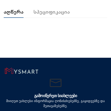
Აღწერა
Სპეციფიკაცია
ᲒᲐᲛᲝᲘᲬᲔᲠᲔᲗ ᲡᲘᲐᲮᲚᲔᲔᲑᲘ
მიიღეთ უახლესი ინფორმაცია ღონისძიებებზე, გაყიდვებზე და
შეთავაზებებზე.