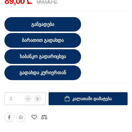
89,00 ₾
99,00 ₾
ᲒᲐᲜᲕᲐᲓᲔᲑᲐ
ᲑᲐᲠᲐᲗᲘᲗ ᲒᲐᲓᲐᲮᲓᲐ
ᲡᲐᲑᲐᲜᲙᲝ ᲒᲐᲓᲐᲠᲘᲪᲮᲕᲐ
ᲒᲐᲓᲐᲮᲓᲐ ᲙᲣᲠᲘᲔᲠᲗᲐᲜ
ᲙᲐᲚᲐᲗᲐᲨᲘ ᲓᲐᲛᲐᲢᲔᲑᲐ