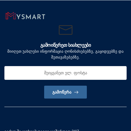
ᲒᲐᲛᲝᲘᲬᲔᲠᲔᲗ ᲡᲘᲐᲮᲚᲔᲔᲑᲘ
მიიღეთ უახლესი ინფორმაცია ღონისძიებებზე, გაყიდვებზე და
შეთავაზებებზე.
ᲒᲐᲛᲝᲬᲔᲠᲐ