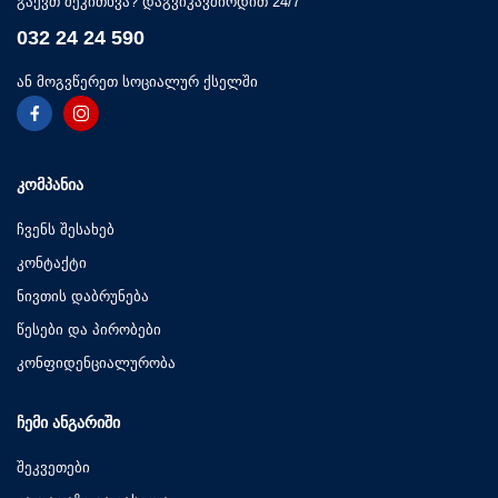
გაქვთ შეკითხვა? დაგვიკავშირდით 24/7
032 24 24 590
ან მოგვწერეთ სოციალურ ქსელში
ᲙᲝᲛᲞᲐᲜᲘᲐ
ჩვენს შესახებ
კონტაქტი
ნივთის დაბრუნება
წესები და პირობები
კონფიდენციალურობა
ᲩᲔᲛᲘ ᲐᲜᲒᲐᲠᲘᲨᲘ
შეკვეთები