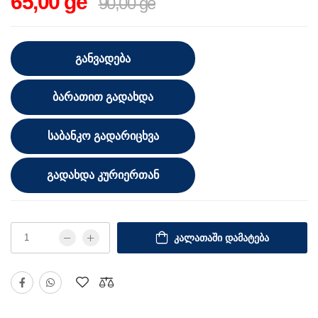
65,00 ge
90,00 ge
ᲒᲐᲜᲕᲐᲓᲔᲑᲐ
ᲑᲐᲠᲐᲗᲘᲗ ᲒᲐᲓᲐᲮᲓᲐ
ᲡᲐᲑᲐᲜᲙᲝ ᲒᲐᲓᲐᲠᲘᲪᲮᲕᲐ
ᲒᲐᲓᲐᲮᲓᲐ ᲙᲣᲠᲘᲔᲠᲗᲐᲜ
ᲙᲐᲚᲐᲗᲐᲨᲘ ᲓᲐᲛᲐᲢᲔᲑᲐ