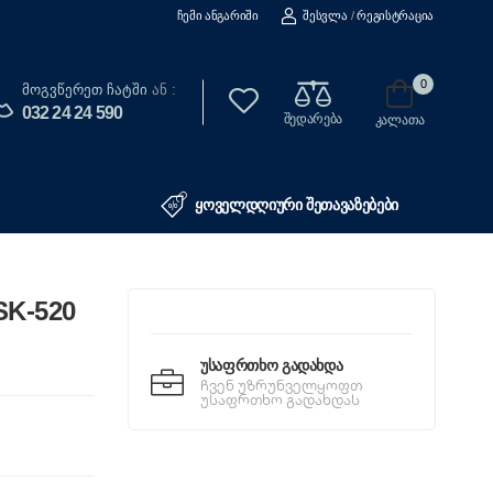
Ჩემი Ანგარიში
Შესვლა
/
Რეგისტრაცია
0
Მოგვწერეთ Ჩატში
ან :
032 24 24 590
შედარება
კალათა
ყოველდღიური შეთავაზებები
SK-520
Უსაფრთხო Გადახდა
ჩვენ უზრუნველყოფთ
უსაფრთხო გადახდას