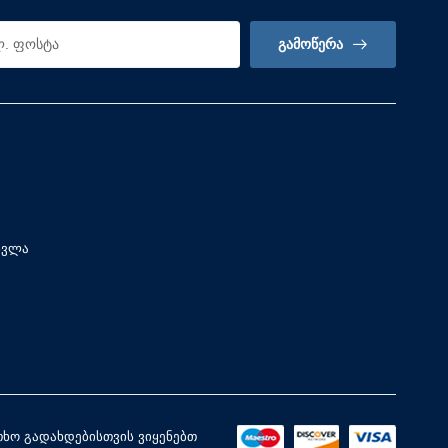
ᲒᲐᲛᲝᲬᲔᲠᲐ
სვლა
ხო გადახდებისთვის ვიყენებთ