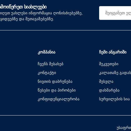
ᲐᲛᲝᲘᲬᲔᲠᲔᲗ ᲡᲘᲐᲮᲚᲔᲔᲑᲘ
იიღეთ უახლესი ინფორმაცია ღონისძიებებზე,
აყიდვებზე და შეთავაზებებზე.
ᲙᲝᲛᲞᲐᲜᲘᲐ
ᲩᲔᲛᲘ ᲐᲜᲒᲐᲠᲘᲨᲘ
ჩვენს შესახებ
შეკვეთები
კონტაქტი
კალათაზე გადა
ნივთის დაბრუნება
შესვლა
წესები და პირობები
დახმარება
კონფიდენციალურობა
სურვილების სია
უსაფრთ