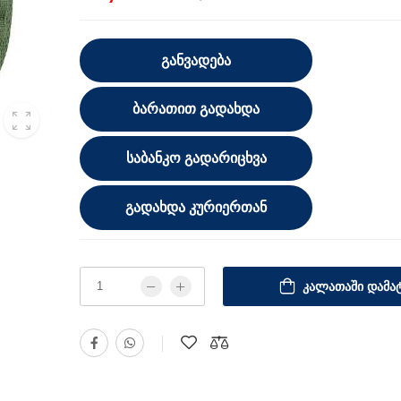
ᲒᲐᲜᲕᲐᲓᲔᲑᲐ
ᲑᲐᲠᲐᲗᲘᲗ ᲒᲐᲓᲐᲮᲓᲐ
ᲡᲐᲑᲐᲜᲙᲝ ᲒᲐᲓᲐᲠᲘᲪᲮᲕᲐ
ᲒᲐᲓᲐᲮᲓᲐ ᲙᲣᲠᲘᲔᲠᲗᲐᲜ
ᲙᲐᲚᲐᲗᲐᲨᲘ ᲓᲐᲛᲐᲢ