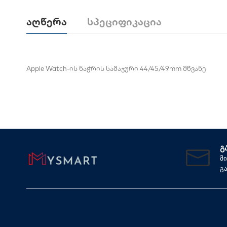
Აღწერა
Სპეციფიკაცია
Apple Watch-ის ნაჭრის სამაჯური 44/45/49mm მწვანე
Გ
მ
გ