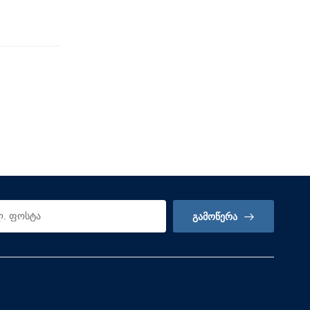
ᲒᲐᲛᲝᲬᲔᲠᲐ