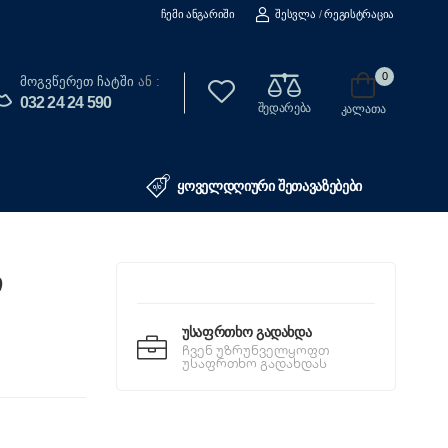
Ჩემი Ანგარიში
Შესვლა
/
Რეგისტრაცია
0
Მოგვწერეთ Ჩატში
ან :
032 24 24 590
შედარება
კალათა
ყოველდღიური შეთავაზებები
ი
Უსაფრთხო Გადახდა
ჩვენ უზრუნველყოფთ
უსაფრთხო გადახდას