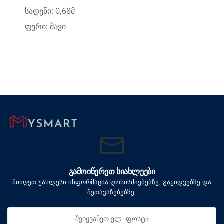
სადენი: 0,68მ
ფერი: შავი
ᲒᲐᲛᲝᲘᲬᲔᲠᲔᲗ ᲡᲘᲐᲮᲚᲔᲔᲑᲘ
მიიღეთ უახლესი ინფორმაცია ღონისძიებებზე, გაყიდვებზე და
შეთავაზებებზე.