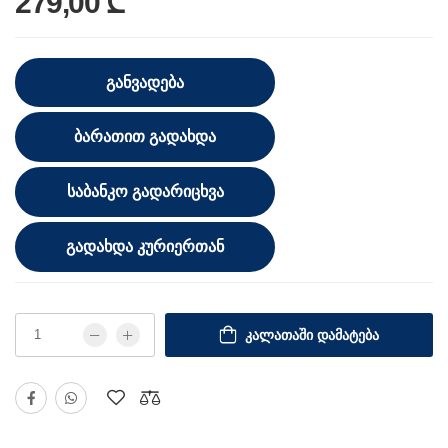
279,00 ₾
ᲒᲐᲜᲕᲐᲓᲔᲑᲐ
ᲑᲐᲠᲐᲗᲘᲗ ᲒᲐᲓᲐᲮᲓᲐ
ᲡᲐᲑᲐᲜᲙᲝ ᲒᲐᲓᲐᲠᲘᲪᲮᲕᲐ
ᲒᲐᲓᲐᲮᲓᲐ ᲙᲣᲠᲘᲔᲠᲗᲐᲜ
ᲙᲐᲚᲐᲗᲐᲨᲘ ᲓᲐᲛᲐᲢᲔᲑᲐ