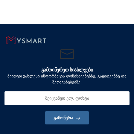
ᲒᲐᲛᲝᲘᲬᲔᲠᲔᲗ ᲡᲘᲐᲮᲚᲔᲔᲑᲘ
მიიღეთ უახლესი ინფორმაცია ღონისძიებებზე, გაყიდვებზე და
შეთავაზებებზე.
ᲒᲐᲛᲝᲬᲔᲠᲐ