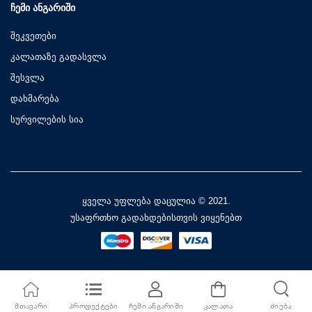
ᲩᲔᲛᲘ ᲐᲜᲒᲐᲠᲘᲨᲘ
შეკვეთები
კალათაზე გადასვლა
შესვლა
დახმარება
სურვილების სია
ყველა უფლება დაცულია © 2021.
უსაფრთხო გადახდებისთვის ვიყენებთ
ᲛᲗᲐᲕᲐᲠᲘ
ᲞᲠᲝᲓᲣᲥᲢᲔᲑᲘ
ᲩᲔᲛᲘ ᲐᲜᲒᲐᲠᲘᲨᲘ
ᲙᲐᲚᲐᲗᲐ
ᲫᲘᲔᲑᲐ