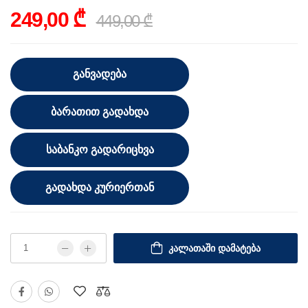
249,00 ₾
449,00 ₾
ᲒᲐᲜᲕᲐᲓᲔᲑᲐ
ᲑᲐᲠᲐᲗᲘᲗ ᲒᲐᲓᲐᲮᲓᲐ
ᲡᲐᲑᲐᲜᲙᲝ ᲒᲐᲓᲐᲠᲘᲪᲮᲕᲐ
ᲒᲐᲓᲐᲮᲓᲐ ᲙᲣᲠᲘᲔᲠᲗᲐᲜ
ᲙᲐᲚᲐᲗᲐᲨᲘ ᲓᲐᲛᲐᲢᲔᲑᲐ