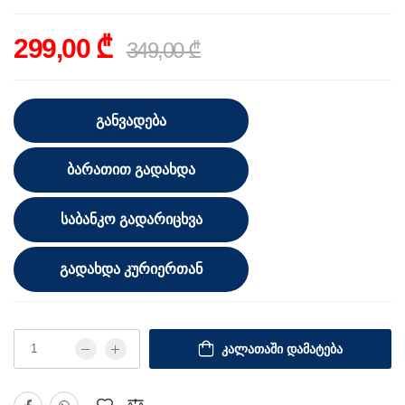
299,00 ₾
349,00 ₾
ᲒᲐᲜᲕᲐᲓᲔᲑᲐ
ᲑᲐᲠᲐᲗᲘᲗ ᲒᲐᲓᲐᲮᲓᲐ
ᲡᲐᲑᲐᲜᲙᲝ ᲒᲐᲓᲐᲠᲘᲪᲮᲕᲐ
ᲒᲐᲓᲐᲮᲓᲐ ᲙᲣᲠᲘᲔᲠᲗᲐᲜ
ᲙᲐᲚᲐᲗᲐᲨᲘ ᲓᲐᲛᲐᲢᲔᲑᲐ